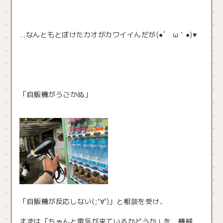
…なんともとぼけたカオがカワイイんだが(●´ ω｀●)♥
「自販機がうごかぬ」
「自販機が反応しない(;’∀’)」と相談を受け、
まずは「ちゃんと電気が来ているかどうか」を、機械