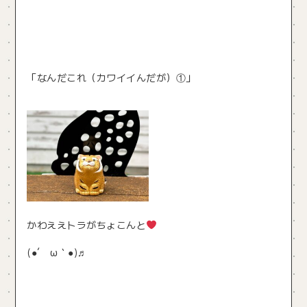
「なんだこれ（カワイイんだが）①」
かわええトラがちょこんと
(●´ ω｀●)♬