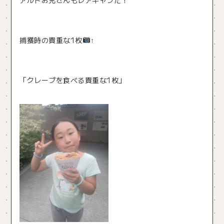
捕獲時の貴重な1枚
↑
「クレープを食べる貴重な1枚」