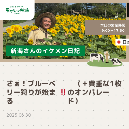
本日の営業時間
9:00～17:30
日
新海さんのイケメン日記
さぁ！ブルーベ
（＋貴重な1枚
リー狩りが始ま
のオンパレー
る
ド）
2025.06.30