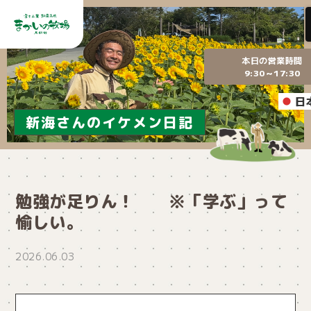
本日の営業時間
9:30～17:30
日
新海さんのイケメン日記
勉強が足りん！ ※「学ぶ」って
愉しい。
2026.06.03