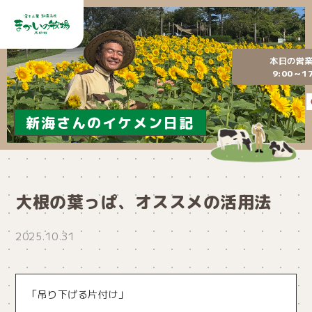
本日の営
9:00～17
新海さんのイケメン日記
大根の葉っぱ、オススメの活用法
2025.10.31
「吊り下げる片付け」