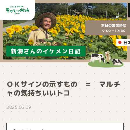
本日の営業時間
9:00～17:30
日
新海さんのイケメン日記
ＯＫサインの示すもの ＝ マルチ
ャの気持ちいいトコ
2025.05.09