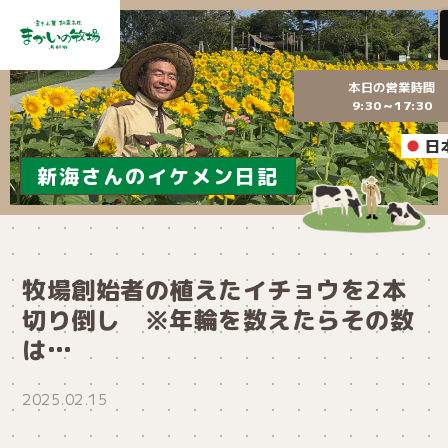
本日の営業時間
9:30～17:30
日
新海さんのイケメン日記
牧場創始者の植えたイチョウを2本
切り倒し ※年輪を数えたらその数
は…
2025.02.15