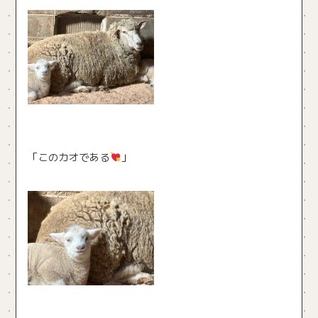
「このカオである
」