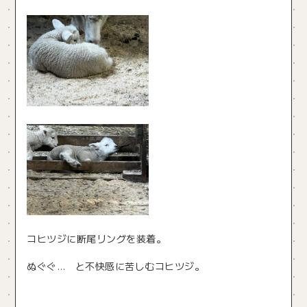
コヒツジに断尾リングを装着。
ぬぐぐ… と不快感に苦しむコヒツジ。