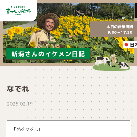
本日の営業時間
9:00～17:30
日
新海さんのイケメン日記
なでれ
2025.02.19
「ぬぐぐぐ…」