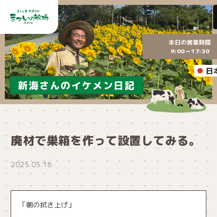
本日の営業時間
9:00～17:30
日
新海さんのイケメン日記
廃材で巣箱を作って設置してみる。
2025.05.16
「朝の拭き上げ」