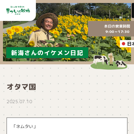
本日の営業時間
9:00～17:30
日
新海さんのイケメン日記
オタマ国
2025.07.10
「ネムタい」