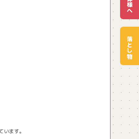
団体様へ
落とし物
ています。