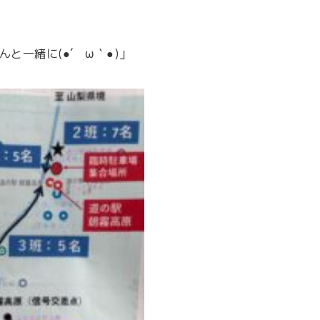
と一緒に(●´ ω｀●)」