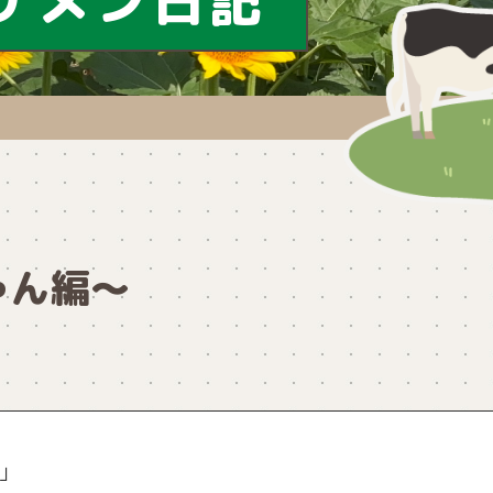
ケメン日記
ゃん編～
」