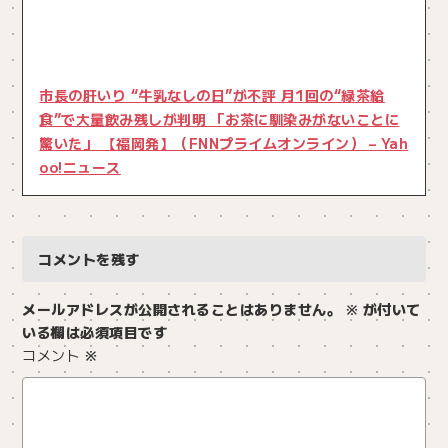
市長の肝いり “牛乳なしの日”が不評 月1回の“緑茶給
食”で大量飲み残しが判明 「お茶に馴染みがないことに
驚いた」 【福岡発】（FNNプライムオンライン） – Yah
oo!ニュース
コメントを残す
メールアドレスが公開されることはありません。
※
が付いて
いる欄は必須項目です
コメント
※